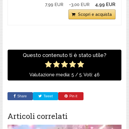
4,99 EUR
7,99 EUR
−3,00 EUR
Scopri e acquista
Questo contenuto ti è stato utile?
Valutazione media:
5
/ 5. Voti:
46
Share
Tweet
Pin it
Articoli correlati